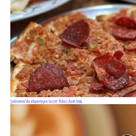
Şehremini'de efsaneleşen lezzet: Pideci Asım Usta