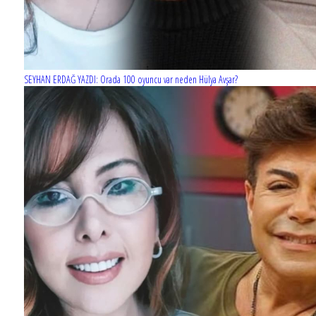
SEYHAN ERDAĞ YAZDI: Orada 100 oyuncu var neden Hülya Avşar?