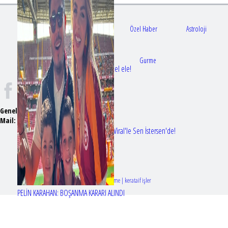
Gündem
Sağlık
Özel Haber
Astroloji
Doktorlar
Gurme
Bir dizi aşkı daha gerçek oldu: Sette el ele!
Genel Yayın Yönetmeni:
Seyhan Erdağ
Mail:
t
emizmagazin@gmail.com
Erol Köse'nin mektupları ilk kez Nur Viral'le Sen İstersen'de!
Tasarım & Geliştirme | kerataif işler
PELİN KARAHAN: BOŞANMA KARARI ALINDI