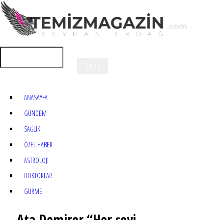
ANASAYFA
GÜNDEM
SAĞLIK
ÖZEL HABER
ASTROLOJİ
DOKTORLAR
GURME
Ata Demirer “Her şeyi