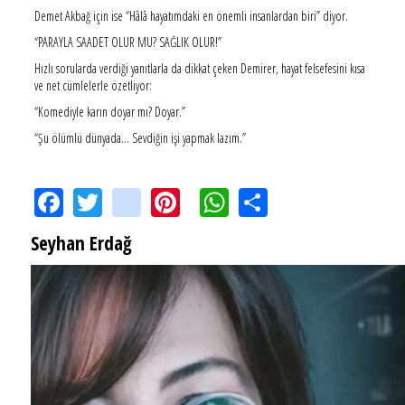
Demet Akbağ için ise “Hâlâ hayatımdaki en önemli insanlardan biri” diyor.
“PARAYLA SAADET OLUR MU? SAĞLIK OLUR!”
Hızlı sorularda verdiği yanıtlarla da dikkat çeken Demirer, hayat felsefesini kısa
ve net cümlelerle özetliyor:
“Komediyle karın doyar mı? Doyar.”
“Şu ölümlü dünyada… Sevdiğin işi yapmak lazım.”
Facebook
Twitter
instagram
Pinterest
WhatsApp
Share
Seyhan Erdağ
SEYHAN ERDAĞ YAZDI: Peki Mehmet Ali Erbil bu evliliği neden yaptı?