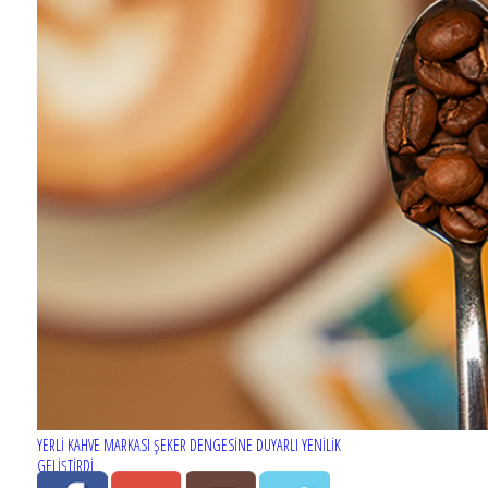
YERLİ KAHVE MARKASI ŞEKER DENGESİNE DUYARLI YENİLİK
GELİŞTİRDİ