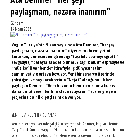
paylaşmam, nazara inanırım”
Gündem
15 Nisan 2026
Vogue Türkiye’nin Nisan sayısında Ata Demirer, “her şeyi
paylaşmam, nazara inanırım” diyerek mahremiyetini
korurken, annesinden öğrendiği “taşı bile sevmeyi öğretti”
sevgisiyle, “parayla saadet olur mu? sağlık olur!” esprisiyle ve
“müzikofili var bende” itirafıyla iç dünyasını tüm
samimiyetiyle ortaya koyuyor. Yeni bir senaryo üzerinde
çalıştığını ve baş karakterinin “Nejat” olduğunu ilk kez
paylaşan Demirer, “Hem hüzünlü hem komik ama bu kez
daha umut veren bir film olsun istiyorum” sözleriyle yeni
projesine dair ilk ipuçlarını da veriyor.
YENİ FİLMİNDEN İLK DETAYLAR
Yeni bir senaryo üzerinde çalıştığını söyleyen Ata Demirer, baş karakterinin
“Nejat” olduğunu paylaşıyor. “Hem hüzünlü hem komik ama bu kez daha umut
veren bir film olsun istiyorum” sözleriyle yeni projesinin tonuna dair ilk