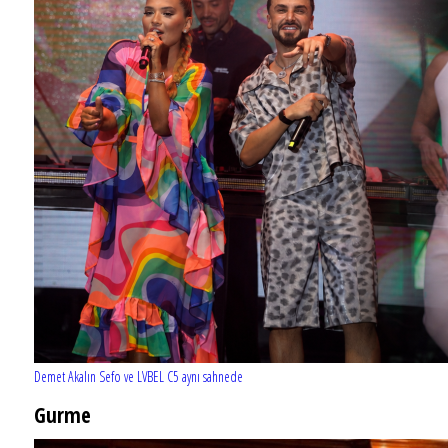
Demet Akalın Sefo ve LVBEL C5 aynı sahnede
Gurme