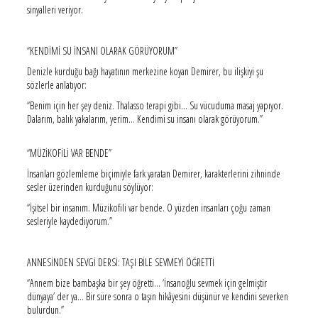
sinyalleri veriyor.
“KENDİMİ SU İNSANI OLARAK GÖRÜYORUM”
Denizle kurduğu bağı hayatının merkezine koyan Demirer, bu ilişkiyi şu
sözlerle anlatıyor:
“Benim için her şey deniz. Thalasso terapi gibi… Su vücuduma masaj yapıyor.
Dalarım, balık yakalarım, yerim… Kendimi su insanı olarak görüyorum.”
“MÜZİKOFİLİ VAR BENDE”
İnsanları gözlemleme biçimiyle fark yaratan Demirer, karakterlerini zihninde
sesler üzerinden kurduğunu söylüyor:
“İşitsel bir insanım. Müzikofili var bende. O yüzden insanları çoğu zaman
sesleriyle kaydediyorum.”
ANNESİNDEN SEVGİ DERSİ: TAŞI BİLE SEVMEYİ ÖĞRETTİ
“Annem bize bambaşka bir şey öğretti… ‘İnsanoğlu sevmek için gelmiştir
dünyaya’ der ya… Bir süre sonra o taşın hikâyesini düşünür ve kendini severken
bulurdun.”