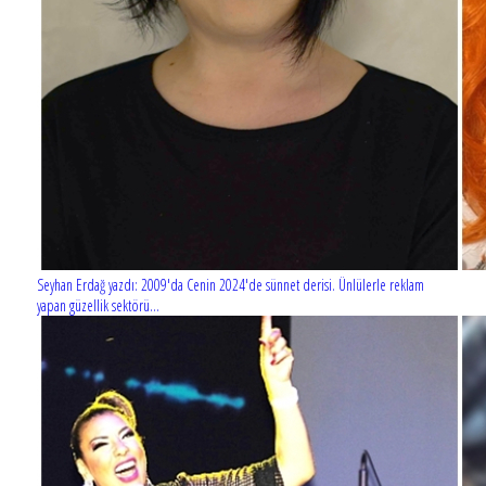
Seyhan Erdağ yazdı: 2009'da Cenin 2024'de sünnet derisi. Ünlülerle reklam
yapan güzellik sektörü...