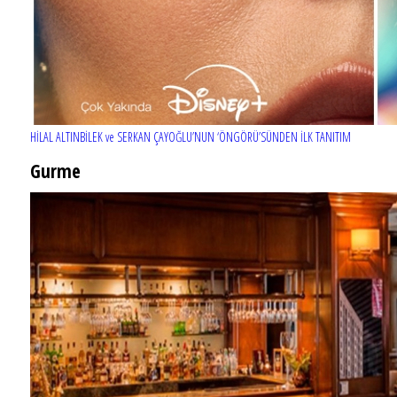
HİLAL ALTINBİLEK ve SERKAN ÇAYOĞLU’NUN ‘ÖNGÖRÜ’SÜNDEN İLK TANITIM
Gurme
EĞLENCE HAYATINA YENİ SOLUK: Gabbro Dream Theatre