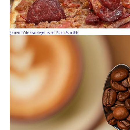
Şehremini'de efsaneleşen lezzet: Pideci Asım Usta