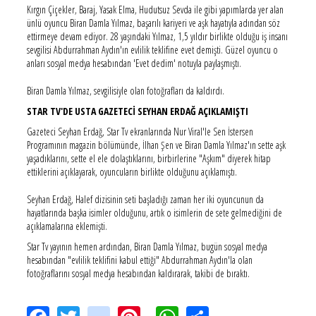
Kırgın Çiçekler, Baraj, Yasak Elma, Hudutsuz Sevda ile gibi yapımlarda yer alan
ünlü oyuncu Biran Damla Yılmaz, başarılı kariyeri ve aşk hayatıyla adından söz
ettirmeye devam ediyor. 28 yaşındaki Yılmaz, 1,5 yıldır birlikte olduğu iş insanı
sevgilisi Abdurrahman Aydın'ın evlilik teklifine evet demişti. Güzel oyuncu o
anları sosyal medya hesabından 'Evet dedim' notuyla paylaşmıştı.
Biran Damla Yılmaz, sevgilisiyle olan fotoğrafları da kaldırdı.
STAR TV'DE USTA GAZETECİ SEYHAN ERDAĞ AÇIKLAMIŞTI
Gazeteci Seyhan Erdağ, Star Tv ekranlarında Nur Viral'le Sen İstersen
Programının magazin bölümünde, İlhan Şen ve Biran Damla Yılmaz'ın sette aşk
yaşadıklarını, sette el ele dolaştıklarını, birbirlerine "Aşkım" diyerek hitap
ettiklerini açıklayarak, oyuncuların birlikte olduğunu açıklamıştı.
Seyhan Erdağ, Halef dizisinin seti başladığı zaman her iki oyuncunun da
hayatlarında başka isimler olduğunu, artık o isimlerin de sete gelmediğini de
açıklamalarına eklemişti.
Star Tv yayının hemen ardından, Biran Damla Yılmaz, bugün sosyal medya
hesabından "evlilik teklifini kabul ettiği" Abdurrahman Aydın'la olan
fotoğraflarını sosyal medya hesabından kaldırarak, takibi de bıraktı.
Facebook
Twitter
instagram
Pinterest
WhatsApp
Share