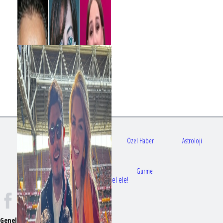
Gündem
Sağlık
Özel Haber
Astroloji
Doktorlar
Gurme
Bir dizi aşkı daha gerçek oldu: Sette el ele!
Genel Yayın Yönetmeni:
Seyhan Erdağ