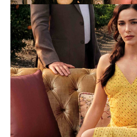
Barış Manço'nun mirasçıları mahkemede!