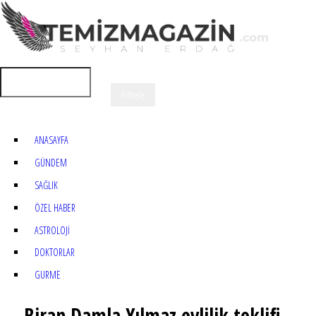
ANASAYFA
GÜNDEM
SAĞLIK
ÖZEL HABER
ASTROLOJİ
DOKTORLAR
GURME
Biran Damla Yılmaz evlilik teklifi