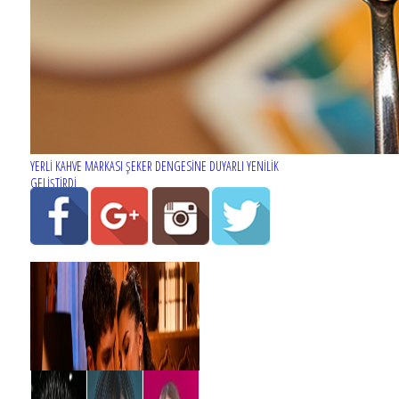
YERLİ KAHVE MARKASI ŞEKER DENGESİNE DUYARLI YENİLİK
GELİŞTİRDİ