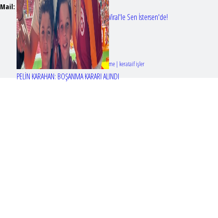
Mail:
t
emizmagazin@gmail.com
Erol Köse'nin mektupları ilk kez Nur Viral'le Sen İstersen'de!
Tasarım & Geliştirme | kerataif işler
PELİN KARAHAN: BOŞANMA KARARI ALINDI