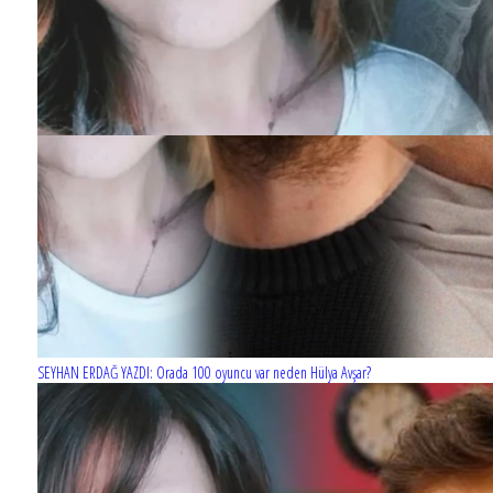
SEYHAN ERDAĞ YAZDI: Orada 100 oyuncu var neden Hülya Avşar?