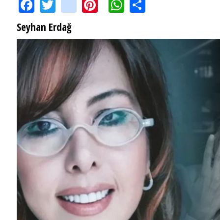
Facebook
Twitter
instagram
Pinterest
WhatsApp
Share
Seyhan Erdağ
SEYHAN ERDAĞ YAZDI: Peki Mehmet Ali Erbil bu evliliği neden yaptı?