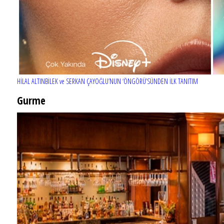
HİLAL ALTINBİLEK ve SERKAN ÇAYOĞLU’NUN ‘ÖNGÖRÜ’SÜNDEN İLK TANITIM
Gurme
EĞLENCE HAYATINA YENİ SOLUK: Gabbro Dream Theatre