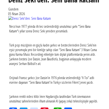
Gündem
05 Nisan 2026
Neco’nun 1977 yılında ilk kez seslendirdiği unutulmaz şarkı "Seni Bana
Katsam"ı yıllar sonra Deniz Seki yeniden yorumladı.
Türk pop müziğinin en güçlü kadın şarkıcı ve bestecilerinden Deniz Seki’nin
eşsiz yorumuyla yeni bir kimliğe sahip olan “Seni Bana Katsam” 3 Nisan Cuma
günü Karma Music Recording etiketiyle tüm dijital platformlarda yerini aldı.
Şarkının bestesi Joe Dassin, Jean Baudlot’a, bugünün anlayışıyla modern
aranjesi Serhan Bülbül’e ait.
Orijinali Fransız şarkıcı Joe Dassin’in 1976 yılında seslendirdiği “A Toi” adlı
eserine dayanan “Seni Bana Katsam”ın Türkçe sözlerini Fikret Şenes yazdı.
Şarkının renkli video klibi İmre Haydaroğlu tarafından Türk sinemasının
unutulmaz sahnelerinden ilham alınarak AI (yapay zeka) teknolojisiyle yapıldı.