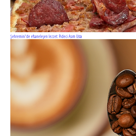
Şehremini'de efsaneleşen lezzet: Pideci Asım Usta