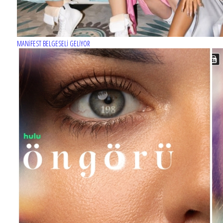
MANİFEST BELGESELİ GELİYOR