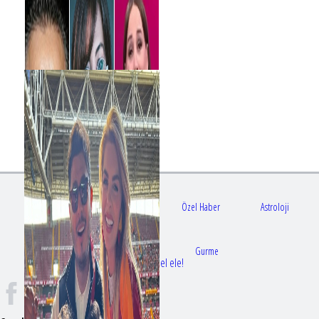
Gündem
Sağlık
Özel Haber
Astroloji
Doktorlar
Gurme
Bir dizi aşkı daha gerçek oldu: Sette el ele!