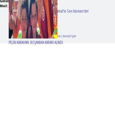
Genel Yayın Yönetmeni:
Seyhan Erdağ
Mail:
t
emizmagazin@gmail.com
Erol Köse'nin mektupları ilk kez Nur Viral'le Sen İstersen'de!
Tasarım & Geliştirme | kerataif işler
PELİN KARAHAN: BOŞANMA KARARI ALINDI