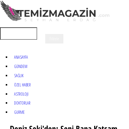
ANASAYFA
GÜNDEM
SAĞLIK
ÖZEL HABER
ASTROLOJİ
DOKTORLAR
GURME
Deniz Seki'den: Seni Bana Katsam