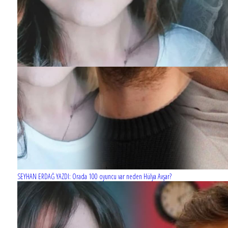
SEYHAN ERDAĞ YAZDI: Orada 100 oyuncu var neden Hülya Avşar?