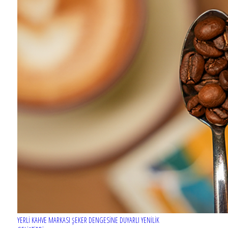
YERLİ KAHVE MARKASI ŞEKER DENGESİNE DUYARLI YENİLİK