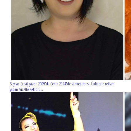
Seyhan Erdağ yazdı: 2009'da Cenin 2024'de sünnet derisi. Ünlülerle reklam
yapan güzellik sektörü...