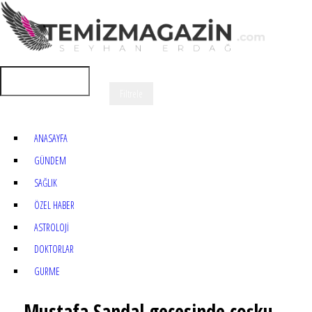
ANASAYFA
GÜNDEM
SAĞLIK
ÖZEL HABER
ASTROLOJİ
DOKTORLAR
GURME
Mustafa Sandal gecesinde coşku