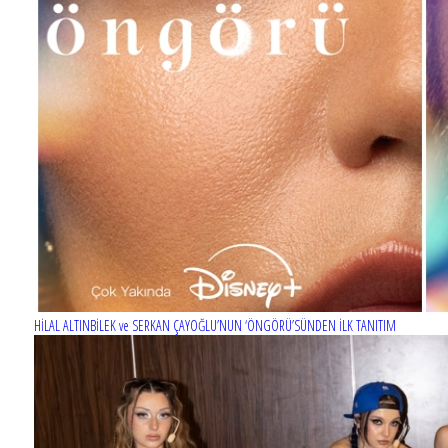
MERCAN KÖŞK dizisinin afişi hazır
HİLAL ALTINBİLEK ve SERKAN ÇAYOĞLU’NUN ‘ÖNGÖRÜ’SÜNDEN İLK TANITIM