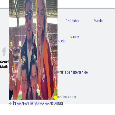
Gündem
Sağlık
Özel Haber
Astroloji
Doktorlar
Gurme
Bir dizi aşkı daha gerçek oldu: Sette el ele!
Genel Yayın Yönetmeni:
Seyhan Erdağ
Mail:
t
emizmagazin@gmail.com
Erol Köse'nin mektupları ilk kez Nur Viral'le Sen İstersen'de!
Tasarım & Geliştirme | kerataif işler
PELİN KARAHAN: BOŞANMA KARARI ALINDI