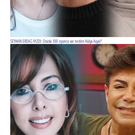
SEYHAN ERDAĞ YAZDI: Orada 100 oyuncu var neden Hülya Avşar?