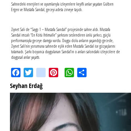
Sahnedeki enerjileri ve uyumlarıyla izleyenlere keyifli anlar yaşatan Gülben
Ergen ve Mustafa Sandal, geceyi adeta zirveye taşıdı.
Ziynet Sali de “Saygı 1 – Mustafa Sandal” projesinde sahne aldı. Mustafa
Sandal imzalı “En Kötü İhtimalle” şarkısını seslendiren ünlü şarkıcı, güçlü
performansıyla geceye damga vurdu. Duygu dolu anların yaşandığı gecede,
Ziynet Sali’nin yorumuna sahnede eşlik eden Mustafa Sandal ise gözyaşlarını
tutamadı. Şarkı boyunca duygulanan Sandal’ın o anları salondaki izleyicilere de
duygusal anlar yaşattı.
Facebook
Twitter
instagram
Pinterest
WhatsApp
Share
Seyhan Erdağ
SEYHAN ERDAĞ YAZDI: Peki Mehmet Ali Erbil bu evliliği neden yaptı?