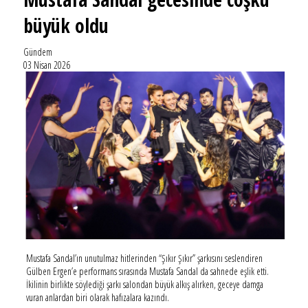
büyük oldu
Gündem
03 Nisan 2026
Mustafa Sandal’ın unutulmaz hitlerinden “Şıkır Şıkır” şarkısını seslendiren
Gülben Ergen’e performans sırasında Mustafa Sandal da sahnede eşlik etti.
İkilinin birlikte söylediği şarkı salondan büyük alkış alırken, geceye damga
vuran anlardan biri olarak hafızalara kazındı.