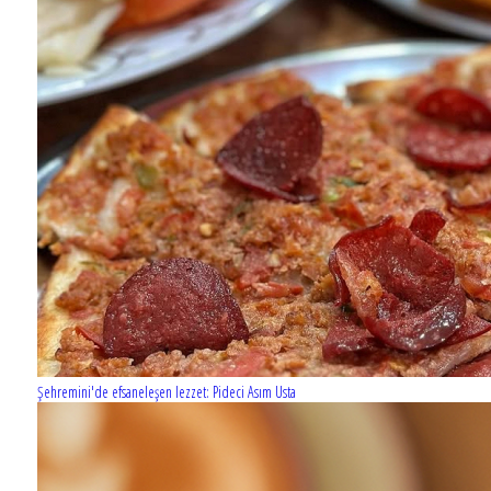
Şehremini'de efsaneleşen lezzet: Pideci Asım Usta