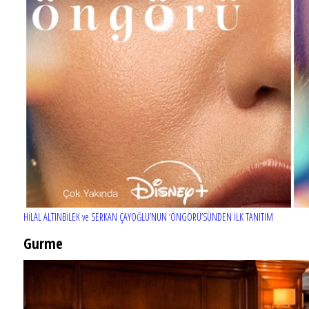
HİLAL ALTINBİLEK ve SERKAN ÇAYOĞLU’NUN ‘ÖNGÖRÜ’SÜNDEN İLK TANITIM
Gurme
EĞLENCE HAYATINA YENİ SOLUK: Gabbro Dream Theatre