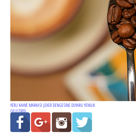
YERLİ KAHVE MARKASI ŞEKER DENGESİNE DUYARLI YENİLİK
GELİŞTİRDİ