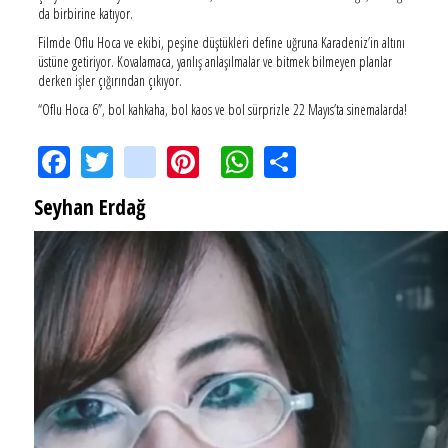
da birbirine katıyor.
Filmde Oflu Hoca ve ekibi, peşine düştükleri define uğruna Karadeniz’in altını
üstüne getiriyor. Kovalamaca, yanlış anlaşılmalar ve bitmek bilmeyen planlar
derken işler çığırından çıkıyor.
“Oflu Hoca 6”, bol kahkaha, bol kaos ve bol sürprizle 22 Mayıs’ta sinemalarda!
Facebook
Twitter
instagram
Pinterest
WhatsApp
Share
Seyhan Erdağ
SEYHAN ERDAĞ YAZDI: Peki Mehmet Ali Erbil bu evliliği neden yaptı?