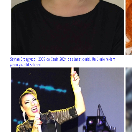
Seyhan Erdağ yazdı: 2009'da Cenin 2024'de sünnet derisi. Ünlülerle reklam
yapan güzellik sektörü...