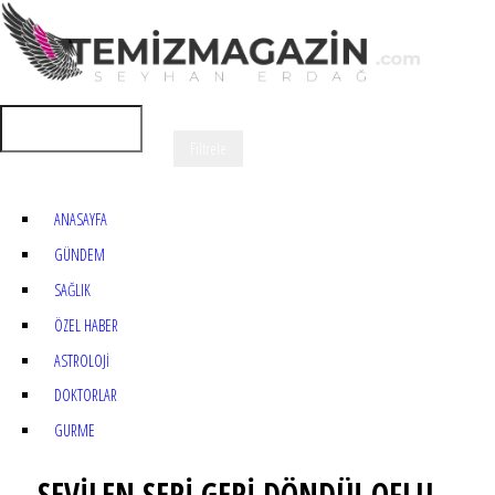
ANASAYFA
GÜNDEM
SAĞLIK
ÖZEL HABER
ASTROLOJİ
DOKTORLAR
GURME
SEVİLEN SERİ GERİ DÖNDÜ! OFLU