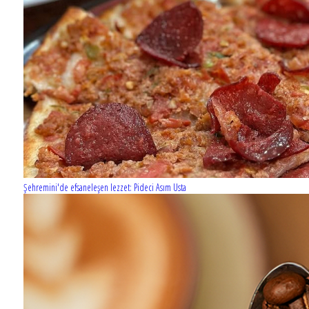
Şehremini'de efsaneleşen lezzet: Pideci Asım Usta