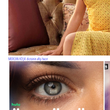
Barış Manço'nun mirasçıları mahkemede!
MERCAN KÖŞK dizisinin afişi hazır