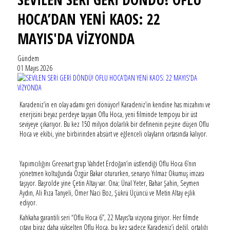
HOCA’DAN YENİ KAOS: 22
MAYIS'DA VİZYONDA
Gündem
01 Mayıs 2026
Karadeniz’in en olay adamı geri dönüyor! Karadeniz’in kendine has mizahını ve
enerjisini beyaz perdeye taşıyan Oflu Hoca, yeni filminde tempoyu bir üst
seviyeye çıkarıyor. Bu kez 150 milyon dolarlık bir definenin peşine düşen Oflu
Hoca ve ekibi, yine birbirinden absürt ve eğlenceli olayların ortasında kalıyor.
Yapımcılığını Greenart grup Vahdet Erdoğan’ın üstlendiği Oflu Hoca 6’nın
yönetmen koltuğunda Özgür Bakar otururken, senaryo Yılmaz Okumuş imzası
taşıyor. Başrolde yine Çetin Altay var. Ona; Ünal Yeter, Bahar Şahin, Seymen
Aydın, Ali Rıza Tanyeli, Ömer Naci Boz, Şükrü Üçüncü ve Metin Altay eşlik
ediyor.
Kahkaha garantili seri “Oflu Hoca 6”, 22 Mayıs’ta vizyona giriyor. Her filmde
çıtayı biraz daha yükselten Oflu Hoca, bu kez sadece Karadeniz’i değil, ortalığı