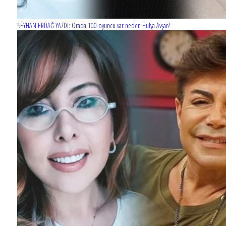
SEYHAN ERDAĞ YAZDI: Orada 100 oyuncu var neden Hülya Avşar?