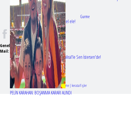
Doktorlar
Gurme
Bir dizi aşkı daha gerçek oldu: Sette el ele!
Genel Yayın Yönetmeni:
Seyhan Erdağ
Mail:
t
emizmagazin@gmail.com
Erol Köse'nin mektupları ilk kez Nur Viral'le Sen İstersen'de!
Tasarım & Geliştirme | kerataif işler
PELİN KARAHAN: BOŞANMA KARARI ALINDI