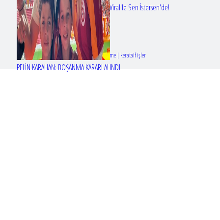
Erol Köse'nin mektupları ilk kez Nur Viral'le Sen İstersen'de!
Tasarım & Geliştirme | kerataif işler
PELİN KARAHAN: BOŞANMA KARARI ALINDI