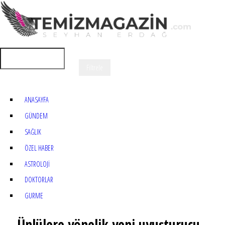
ANASAYFA
GÜNDEM
SAĞLIK
ÖZEL HABER
ASTROLOJİ
DOKTORLAR
GURME
Ünlülere yönelik yeni uyuşturucu