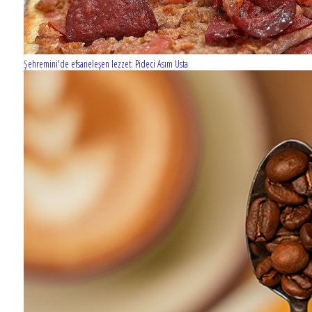
Şehremini'de efsaneleşen lezzet: Pideci Asım Usta