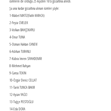
isimlerin de olduğu 25 kişiden 16'sı gözaltına alındı.
Şu ana kadar gözaltına alınan isimler şöyle:
1-Mabel MATİZ(Fatih KARACA)
2-Feyza CİVELEK
3-Volkan BAHÇEKAPILI
4-Onur TUNA
5-Osman Haktan CANEVİ
6-Aslıhan TURANLI
7-Kübra İmren SİYAHDEMİR
8-Mehmet Rahşan
9-Cansu TEKİN
10-Özgür Deniz CELLAT
11-Tarık TUNCA BAKIR
12-Aycan YAĞCI
13-Tuğçe POSTOĞLU
14-Eda DORA