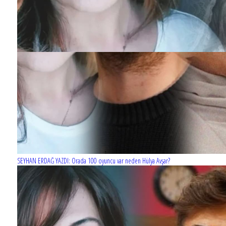
SEYHAN ERDAĞ YAZDI: Orada 100 oyuncu var neden Hülya Avşar?