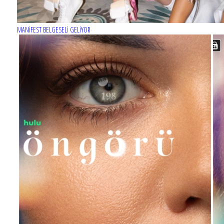
MANİFEST BELGESELİ GELİYOR