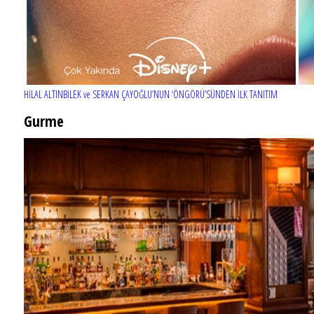
HİLAL ALTINBİLEK ve SERKAN ÇAYOĞLU’NUN ‘ÖNGÖRÜ’SÜNDEN İLK TANITIM
Gurme
EĞLENCE HAYATINA YENİ SOLUK: Gabbro Dream Theatre