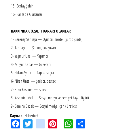
15- Berkay Şahin
16- Hanzade Gürkanlar
HAKKINDA GÖZALTI KARARI OLANLAR
1- Serenay Sarıkaya — Oyuncu, model (yurt dışında)
2- Tan Taşçı — Şarkıcı, söz yazarı
3- Yağmur Ünal — Yapımcı
4- Mirgün Cabas — Gazeteci
5- Hakan Aydın — Rap sanatçısı
6- Niran Ünsal — Şarkıcı, besteci
7- Eren Kesimer — İş insanı
8- Yasemin İkbal — Sosyal medya ve cemiyet hayatı figürü
9- Semiha Bezek — Sosyal medya içerik üreticisi
Kaynak:
Habertürk
Facebook
Twitter
instagram
Pinterest
WhatsApp
Share