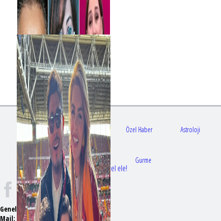
Gündem
Sağlık
Özel Haber
Astroloji
Doktorlar
Gurme
Bir dizi aşkı daha gerçek oldu: Sette el ele!
Genel Yayın Yönetmeni:
Seyhan Erdağ
Mail:
t
emizmagazin@gmail.com