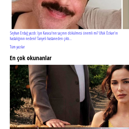
Seyhan Erdağ yazdı: Işın Karaca'nın saçının dökülmesi önemli mi? Ufuk Özkan'ın
hastalığının nedeni! Tanyeli hastaneden çıktı...
Tüm yazılar
En çok okunanlar