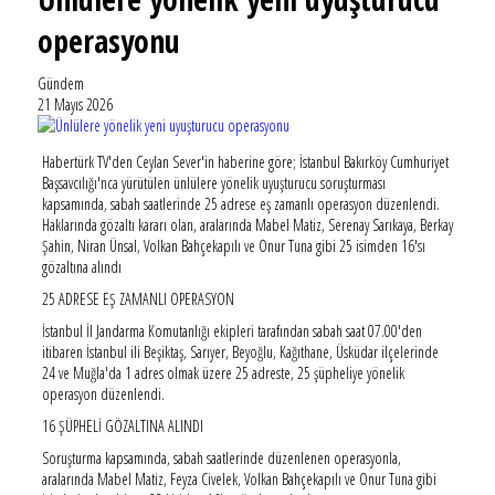
operasyonu
Gündem
21 Mayıs 2026
Habertürk TV'den Ceylan Sever'in haberine göre; İstanbul Bakırköy Cumhuriyet
Başsavcılığı'nca yürütülen ünlülere yönelik uyuşturucu soruşturması
kapsamında, sabah saatlerinde 25 adrese eş zamanlı operasyon düzenlendi.
Haklarında gözaltı kararı olan, aralarında Mabel Matiz, Serenay Sarıkaya, Berkay
Şahin, Niran Ünsal, Volkan Bahçekapılı ve Onur Tuna gibi 25 isimden 16'sı
gözaltına alındı
25 ADRESE EŞ ZAMANLI OPERASYON
İstanbul İl Jandarma Komutanlığı ekipleri tarafından sabah saat 07.00'den
itibaren İstanbul ili Beşiktaş, Sarıyer, Beyoğlu, Kağıthane, Üsküdar ilçelerinde
24 ve Muğla'da 1 adres olmak üzere 25 adreste, 25 şüpheliye yönelik
operasyon düzenlendi.
16 ŞÜPHELİ GÖZALTINA ALINDI
Soruşturma kapsamında, sabah saatlerinde düzenlenen operasyonla,
aralarında Mabel Matiz, Feyza Civelek, Volkan Bahçekapılı ve Onur Tuna gibi